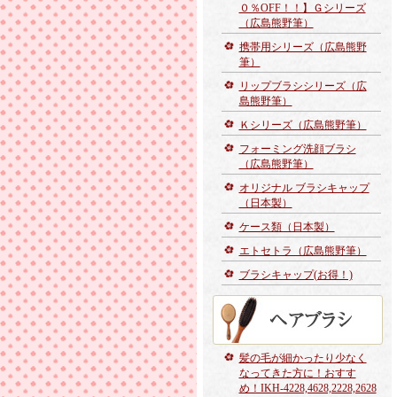
０％OFF！！】Ｇシリーズ
（広島熊野筆）
携帯用シリーズ（広島熊野
筆）
リップブラシシリーズ（広
島熊野筆）
Ｋシリーズ（広島熊野筆）
フォーミング洗顔ブラシ
（広島熊野筆）
オリジナル ブラシキャップ
（日本製）
ケース類（日本製）
エトセトラ（広島熊野筆）
ブラシキャップ(お得！)
髪の毛が細かったり少なく
なってきた方に！おすす
め！IKH-4228,4628,2228,2628