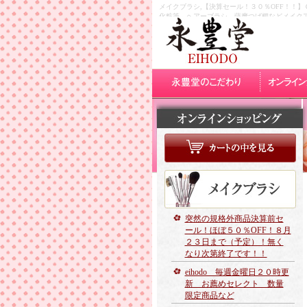
メイクブラシ,【決算セール！３０％OFF！！
化粧筆、ヘアーブラシ、薩摩つげ櫛などメイク
突然の規格外商品決算前セ
ール！ほぼ５０％OFF！８月
２３日まで（予定）！無く
なり次第終了です！！
eihodo 毎週金曜日２０時更
新 お薦めセレクト 数量
限定商品など