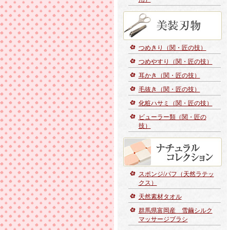
つめきり（関・匠の技）
つめやすり（関・匠の技）
耳かき（関・匠の技）
毛抜き（関・匠の技）
化粧ハサミ（関・匠の技）
ビューラー類（関・匠の
技）
スポンジ/パフ（天然ラテッ
クス）
天然素材タオル
群馬県富岡産 雪繭シルク
マッサージブラシ