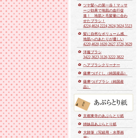
ツヤ髪への第一歩！マッサ
ージ効果で地肌の血行促
進！ 地肌と毛髪量に合わ
せたブラシ！
4224,4624,2224,2624,5624,5523
髪に自然なボリューム感、
地肌へのあたりが優しい
4220,4620,1620,2627,3726,3629
洋服ブラシ
3422,3623,3126,3222,3822
ヘアブラシクリーナー
薩摩つげぐし（純国産品）
薩摩つげブラシ（純国産
品）
京都東寺のあぶらとり紙
姉妹品あぶらとり紙
大師筆（写経用・水墨画
用）