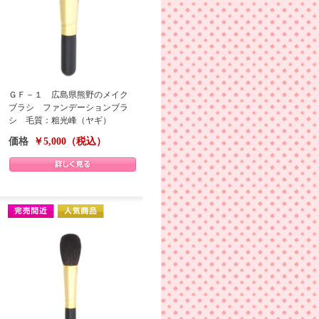
ＧＦ－１ 広島県熊野のメイク
ブラシ ファンデーションブラ
シ 毛質：粗光峰（ヤギ）
価格
￥5,000（税込）