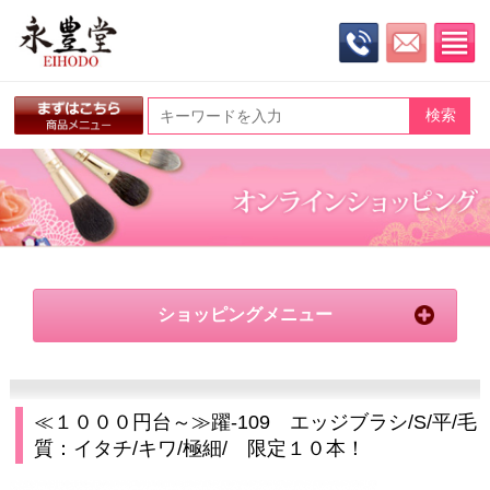
ショッピングメニュー
≪１０００円台～≫躍-109 エッジブラシ/S/平/毛
質：イタチ/キワ/極細/ 限定１０本！