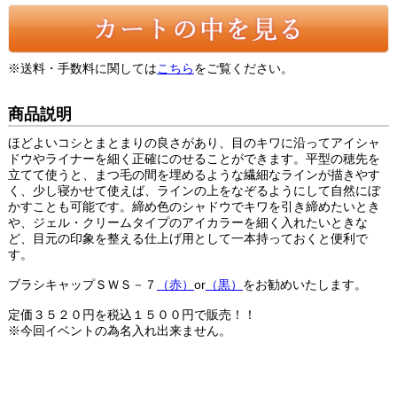
※送料・手数料に関しては
こちら
をご覧ください。
商品説明
ほどよいコシとまとまりの良さがあり、目のキワに沿ってアイシャ
ドウやライナーを細く正確にのせることができます。平型の穂先を
立てて使うと、まつ毛の間を埋めるような繊細なラインが描きやす
く、少し寝かせて使えば、ラインの上をなぞるようにして自然にぼ
かすことも可能です。締め色のシャドウでキワを引き締めたいとき
や、ジェル・クリームタイプのアイカラーを細く入れたいときな
ど、目元の印象を整える仕上げ用として一本持っておくと便利で
す。
ブラシキャップＳＷＳ－７
（赤）
or
（黒）
をお勧めいたします。
定価３５２０円を税込１５００円で販売！！
※今回イベントの為名入れ出来ません。