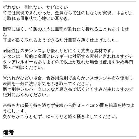
折れない、割れない、サビにくい
竹では実現できなかった、金属ならではのしなりが実現。耳垢がよ
く取れる皿形状で心地いい耳かき。
衝撃に強く、竹製のように皿部が割れたり折れることもありませ
ん。
耳垢が良く取れるようできるだけ皿部を薄く仕上げました。
耐蝕性はステンレスより優れサビにくく丈夫な素材です。
チタンは一般的に金属アレルギーに対応する素材と言われますがチ
タンアレルギーもありますので以上が現れた場合は使用をやめ専門
医へご相談ください。
※汚れがひどい場合、食器用洗剤で柔らかいスポンジや布を使用し
表面を十分に洗い水気をふき取ってください。
磨き剤やシルバークロスなど磨き布で拭くとくすみが生じますので
絶対におやめください。
※持ち方は長く持ち過ぎず先端から約３～４cmの間を鉛筆を持つよ
うにします。
奥からかこうとせず、ゆっくりと軽く掻き出してください。
備考