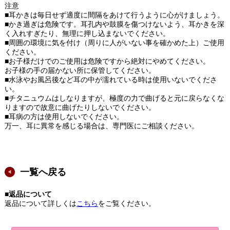
注意
■耳かきは毎日せず適度に間隔をあけて行うように心がけましょう。
■かき過ぎは危険です。耳孔内や鼓膜を傷つけないよう、耳かきを深
く入れすぎたり、無理に押し込まないでください。
■周囲の環境に気を付け（周りに人がいない事を確かめた上）ご使用
ください。
■お子様だけでのご使用は危険ですから絶対にやめてください。
お子様の手の届かない所に保管してください。
■水泳やお風呂後など耳の中が濡れている時は使用いないでくださ
い。
■チタニュウムはしなりますが、極度の力で曲げると元に戻らなくな
りますので故意に曲げたりしないでください。
■耳病の方は使用しないでください。
万一、耳に異常を感じる場合は、専門医にご相談ください。
一覧へ戻る
■返品について
返品について詳しくは
こちら
をご覧ください。