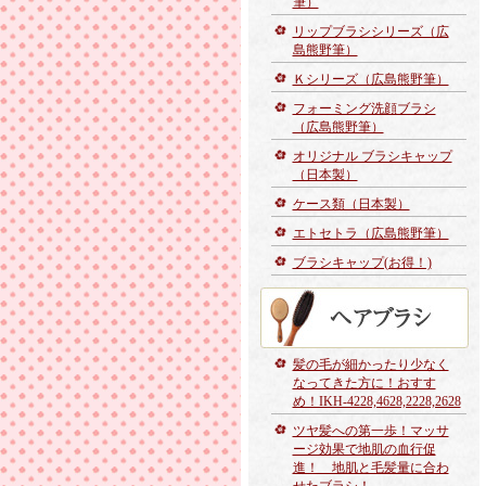
筆）
リップブラシシリーズ（広
島熊野筆）
Ｋシリーズ（広島熊野筆）
フォーミング洗顔ブラシ
（広島熊野筆）
オリジナル ブラシキャップ
（日本製）
ケース類（日本製）
エトセトラ（広島熊野筆）
ブラシキャップ(お得！)
髪の毛が細かったり少なく
なってきた方に！おすす
め！IKH-4228,4628,2228,2628
ツヤ髪への第一歩！マッサ
ージ効果で地肌の血行促
進！ 地肌と毛髪量に合わ