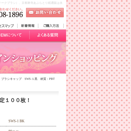
・チークブラシ）、京都東寺あぶらとり紙通販は永
ブラシキャップ SWS-１黒 材質：PBT
限定１００枚！
SWS-1 BK