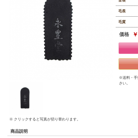
全長
毛長
毛質
￥
価格
※送料・手
さい。
※ クリックすると写真が切り替わります。
商品説明