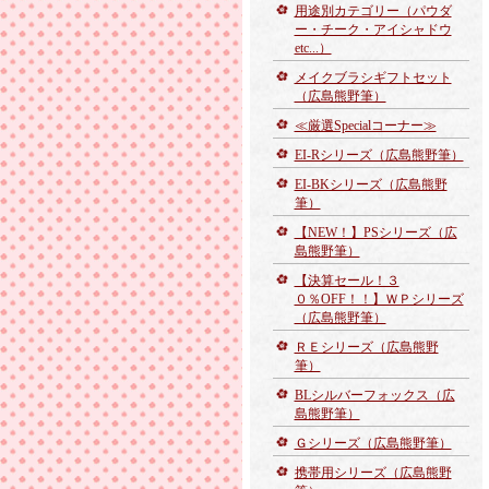
用途別カテゴリー（パウダ
ー・チーク・アイシャドウ
etc...）
メイクブラシギフトセット
（広島熊野筆）
≪厳選Specialコーナー≫
EI-Rシリーズ（広島熊野筆）
EI-BKシリーズ（広島熊野
筆）
【NEW！】PSシリーズ（広
島熊野筆）
【決算セール！３
０％OFF！！】ＷＰシリーズ
（広島熊野筆）
ＲＥシリーズ（広島熊野
筆）
BLシルバーフォックス（広
島熊野筆）
Ｇシリーズ（広島熊野筆）
携帯用シリーズ（広島熊野