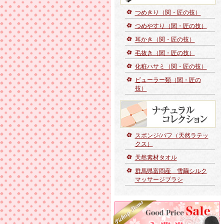
つめきり（関・匠の技）
つめやすり（関・匠の技）
耳かき（関・匠の技）
毛抜き（関・匠の技）
化粧ハサミ（関・匠の技）
ビューラー類（関・匠の
技）
スポンジ/パフ（天然ラテッ
クス）
天然素材タオル
群馬県富岡産 雪繭シルク
マッサージブラシ