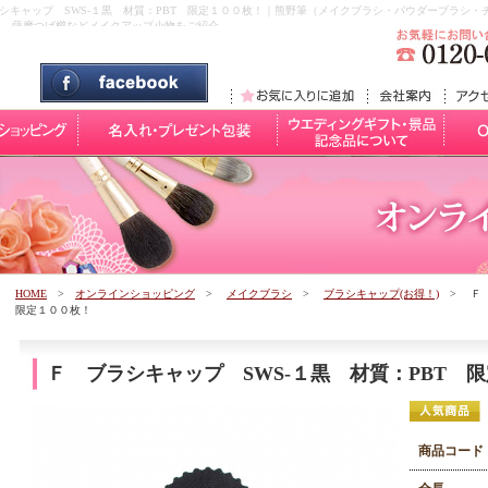
ブラシキャップ SWS-１黒 材質：PBT 限定１００枚！｜熊野筆（メイクブラシ・パウダーブラシ
シ、薩摩つげ櫛などメイクアップ小物をご紹介。
HOME
>
オンラインショッピング
>
メイクブラシ
>
ブラシキャップ(お得！)
> Ｆ 
限定１００枚！
Ｆ ブラシキャップ SWS-１黒 材質：PBT 
商品コード