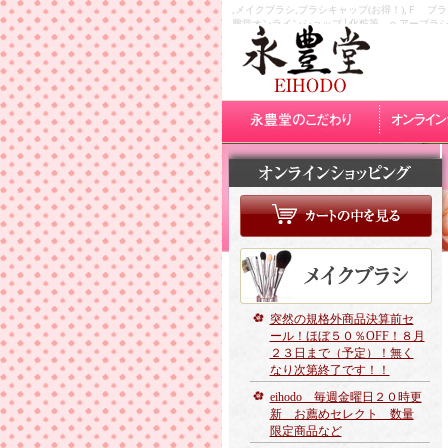
,メイクブラシ,ブラシキャップ(お得！),Ｆ 
豊堂オンラインショップ│化粧筆、ヘアーブラ
突然の規格外商品決算前セ
ール！ほぼ５０％OFF！８月
２３日まで（予定）！無く
なり次第終了です！！
eihodo 毎週金曜日２０時更
新 お薦めセレクト 数量
限定商品など