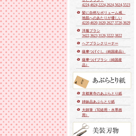
せたブラシ！
4224,4624,2224,2624,5624,5523
髪に自然なボリューム感、
地肌へのあたりが優しい
4220,4620,1620,2627,3726,3629
洋服ブラシ
3422,3623,3126,3222,3822
ヘアブラシクリーナー
薩摩つげぐし（純国産品）
薩摩つげブラシ（純国産
品）
京都東寺のあぶらとり紙
姉妹品あぶらとり紙
大師筆（写経用・水墨画
用）