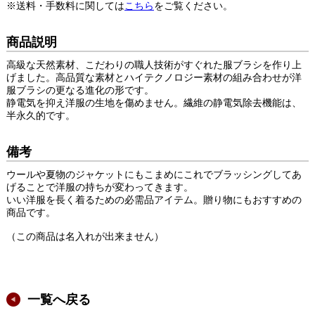
※送料・手数料に関しては
こちら
をご覧ください。
商品説明
高級な天然素材、こだわりの職人技術がすぐれた服ブラシを作り上
げました。高品質な素材とハイテクノロジー素材の組み合わせが洋
服ブラシの更なる進化の形です。
静電気を抑え洋服の生地を傷めません。繊維の静電気除去機能は、
半永久的です。
備考
ウールや夏物のジャケットにもこまめにこれでブラッシングしてあ
げることで洋服の持ちが変わってきます。
いい洋服を長く着るための必需品アイテム。贈り物にもおすすめの
商品です。
（この商品は名入れが出来ません）
一覧へ戻る