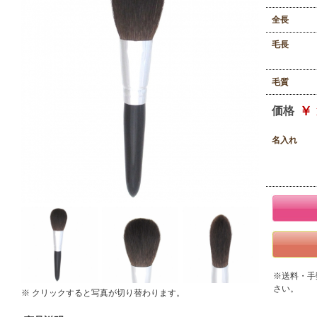
全長
毛長
毛質
￥ 
価格
名入れ
※送料・手
さい。
※ クリックすると写真が切り替わります。