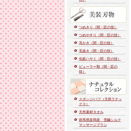
つめきり（関・匠の技）
つめやすり（関・匠の技）
耳かき（関・匠の技）
毛抜き（関・匠の技）
化粧ハサミ（関・匠の技）
ビューラー類（関・匠の
技）
スポンジ/パフ（天然ラテッ
クス）
天然素材タオル
群馬県富岡産 雪繭シルク
マッサージブラシ