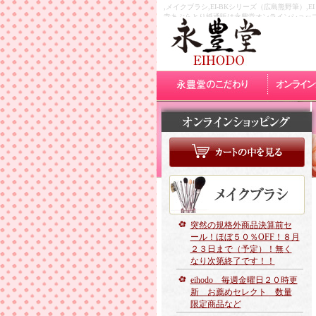
,メイクブラシ,EI-BKシリーズ（広島熊野筆
寺あぶらとり紙通販は永豊堂オンラインショッ
突然の規格外商品決算前セ
ール！ほぼ５０％OFF！８月
２３日まで（予定）！無く
なり次第終了です！！
eihodo 毎週金曜日２０時更
新 お薦めセレクト 数量
限定商品など