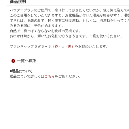
商品説明
パウダーブラシのご使用で、余り行って頂きたくないのが、強く抑え込んで
このご使用をしていただきますと、お化粧品が付いた毛先が絡みやすく、毛
できれば、毛先のみで、軽く左右に往復運動、もしくは、円運動を行ってく
みるみる間に、発色が始まります。
自然で、粉っぽくならないお化粧の完成です。
お出かけ時から、輝いたお化粧で心うきうきです。一度お使いください。
ブラシキャップＳＷＳ－３
（赤）
or
（黒）
をお勧めいたします。
■返品について
返品について詳しくは
こちら
をご覧ください。