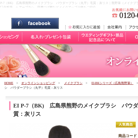
）,EI P-7（BK) 広島県熊野のメイクブラシ パウダーブラシ（丸平）毛質：灰リス｜熊野筆（メイ
プ│化粧筆、ヘアーブラシ、薩摩つげ櫛などメイクアップ小物をご紹介。
HOME
>
オンラインショッピング
>
メイクブラシ
>
EI-BKシリーズ（広島熊野筆）
>
シ パウダーブラシ（丸平）毛質：灰リス
EI P-7（BK) 広島県熊野のメイクブラシ パ
質：灰リス
商品コード