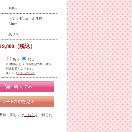
168mm
毛丈：47mm 金具幅：
24mm
灰リス
19,800（税込）
あり
なし
※1本あたり￥330(税込)の加工費が
別途必要となります。
詳しくは
こちらから≫
数料に関しては
こちら
をご覧くだ