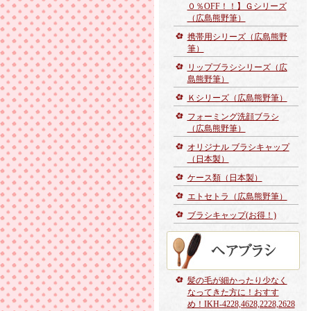
０％OFF！！】Ｇシリーズ
（広島熊野筆）
携帯用シリーズ（広島熊野
筆）
リップブラシシリーズ（広
島熊野筆）
Ｋシリーズ（広島熊野筆）
フォーミング洗顔ブラシ
（広島熊野筆）
オリジナル ブラシキャップ
（日本製）
ケース類（日本製）
エトセトラ（広島熊野筆）
ブラシキャップ(お得！)
髪の毛が細かったり少なく
なってきた方に！おすす
め！IKH-4228,4628,2228,2628