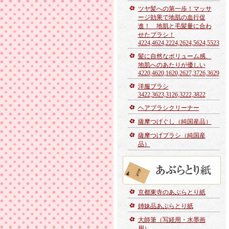
ツヤ髪への第一歩！マッサ
ージ効果で地肌の血行促
進！ 地肌と毛髪量に合わ
せたブラシ！
4224,4624,2224,2624,5624,5523
髪に自然なボリューム感、
地肌へのあたりが優しい
4220,4620,1620,2627,3726,3629
洋服ブラシ
3422,3623,3126,3222,3822
ヘアブラシクリーナー
薩摩つげぐし（純国産品）
薩摩つげブラシ（純国産
品）
京都東寺のあぶらとり紙
姉妹品あぶらとり紙
大師筆（写経用・水墨画
用）