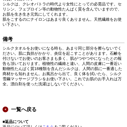
シルクは、クレオパトラの時代より女性にとっての必需品です。セ
リシン、フェブロイン等の動物性たんぱく質を含んでいますので、
お肌を生き生き元気にしてくれます。
肌をこするのにナイロンはあまり良くありません。天然繊維をお使
い下さい。
備考
シルクタオルをお使いになる時も、あまり同じ部分を擦らないでく
ださい。肌に負担がかかり、炎症を起こすことがあります。石鹸を
付けないでお使いのお客さまも多く、肌がつやつやになったとの報
告も頂いております。植物性の繊維と違い、人間の皮膚に一番近い
動物性たんぱく質18種類を含んだシルクは、人間の肌に一番適した
商材かも知れません。お風呂から出て、良く体を拭いたら、シルク
雪繭マッサージブラシをお使い下さい。これでお肌のお手入れは万
全。漂白剤を使った洗濯はしないでください。
一覧へ戻る
■返品について
返品について詳しくは
こちら
をご覧ください。